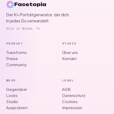
Facetopia
Der KI-Porträtgenerator, der dich
in jedes Du verwandelt.
Sitz in Miami, FL
PRODUKT
STUDIO
Transforms
Über uns
Preise
Kontakt
Community
MEHR
LEGAL
Gegenüber
AGB
Looks
Datenschutz
Studio
Cookies
Ausprobiert
Impressum