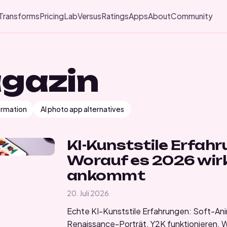
Transforms
Pricing
Lab
Versus
Ratings
Apps
About
Community
gazin
ormation
AI photo app alternatives
KI-Kunststile Erfahr
Worauf es 2026 wirk
ankommt
20. Juli 2026
Echte KI-Kunststile Erfahrungen: Soft-An
Renaissance-Porträt, Y2K funktionieren. W