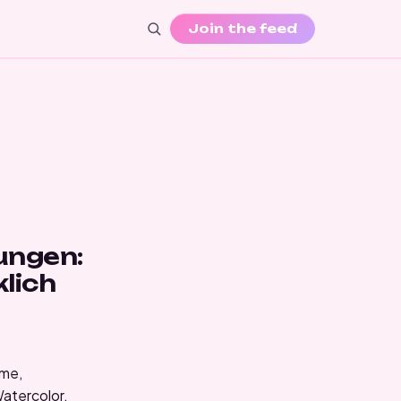
Join the feed
ungen:
lich
ime,
atercolor,