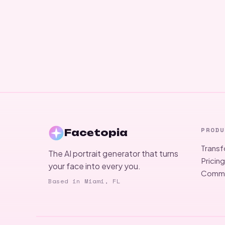
PRODU
Facetopia
Trans
The AI portrait generator that turns
Pricin
your face into every you.
Commu
Based in Miami, FL