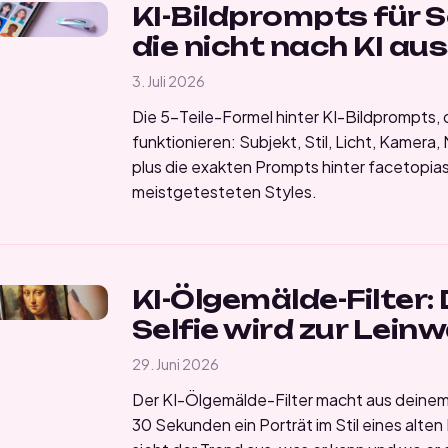
KI-Bildprompts für Se
die nicht nach KI au
3. Juli 2026
Die 5-Teile-Formel hinter KI-Bildprompts, d
funktionieren: Subjekt, Stil, Licht, Kamera,
plus die exakten Prompts hinter facetopia
meistgetesteten Styles.
KI-Ölgemälde-Filter:
Selfie wird zur Lein
29. Juni 2026
Der KI-Ölgemälde-Filter macht aus deinem 
30 Sekunden ein Porträt im Stil eines alten