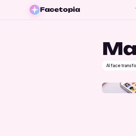
Facetopia
Ma
AI face transf