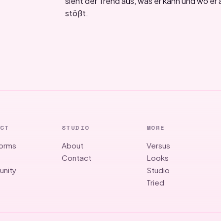
sieht der Trend aus, was er kann und wo er
stößt.
CT
STUDIO
MORE
forms
About
Versus
g
Contact
Looks
nity
Studio
Tried