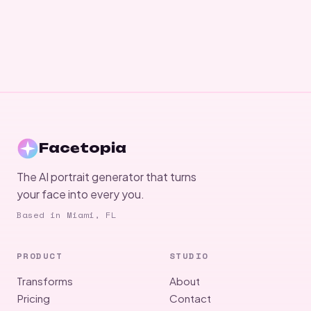
Facetopia
The AI portrait generator that turns
your face into every you.
Based in Miami, FL
PRODUCT
STUDIO
Transforms
About
Pricing
Contact