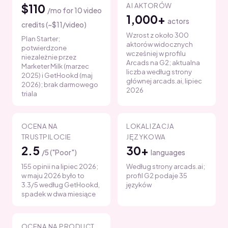
AI AKTORÓW
$110
/mo for 10 video
1,000+
actors
credits (~$11/video)
Wzrost z około 300
Plan Starter;
aktorów widocznych
potwierdzone
wcześniej w profilu
niezależnie przez
Arcads na G2; aktualna
Marketer Milk (marzec
liczba według strony
2025) i GetHookd (maj
głównej arcads.ai, lipiec
2026); brak darmowego
2026
triala
OCENA NA
LOKALIZACJA
TRUSTPILOCIE
JĘZYKOWA
2.5
30+
/5 ("Poor")
languages
155 opinii na lipiec 2026;
Według strony arcads.ai;
w maju 2026 było to
profil G2 podaje 35
3.3/5 według GetHookd,
języków
spadek w dwa miesiące
OCENA NA PRODUCT