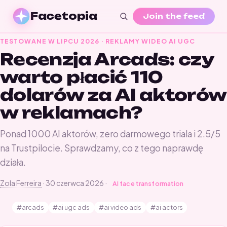
Facetopia
Join the feed
TESTOWANE W LIPCU 2026 · REKLAMY WIDEO AI UGC
Recenzja Arcads: czy
warto płacić 110
dolarów za AI aktorów
w reklamach?
Ponad 1000 AI aktorów, zero darmowego triala i 2.5/5
na Trustpilocie. Sprawdzamy, co z tego naprawdę
działa.
Zola Ferreira
·
30 czerwca 2026
·
AI face transformation
#arcads
#ai ugc ads
#ai video ads
#ai actors