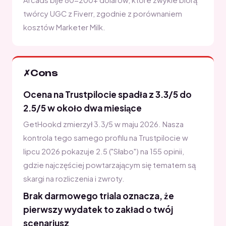
Arcads bije 80-200+ dolarów, które zwykle biorą
twórcy UGC z Fiverr, zgodnie z porównaniem
kosztów Marketer Milk.
✗
Cons
Ocena na Trustpilocie spadła z 3.3/5 do
2.5/5 w około dwa miesiące
GetHookd zmierzył 3.3/5 w maju 2026. Nasza
kontrola tego samego profilu na Trustpilocie w
lipcu 2026 pokazuje 2.5 ("Słabo") na 155 opinii,
gdzie najczęściej powtarzającym się tematem są
skargi na rozliczenia i zwroty.
Brak darmowego triala oznacza, że
pierwszy wydatek to zakład o twój
scenariusz