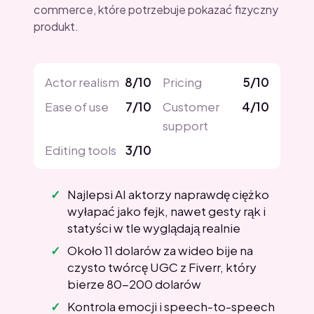
commerce, które potrzebuje pokazać fizyczny
produkt.
Actor realism
8/10
Pricing
5/10
Ease of use
7/10
Customer
4/10
support
Editing tools
3/10
Najlepsi AI aktorzy naprawdę ciężko
wyłapać jako fejk, nawet gesty rąk i
statyści w tle wyglądają realnie
Około 11 dolarów za wideo bije na
czysto twórcę UGC z Fiverr, który
bierze 80-200 dolarów
Kontrola emocji i speech-to-speech