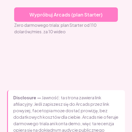
Wypróbuj Arcads (plan Starter)
Zero darmowego triala: plan Starter od 110
dolarów/mies. za 10 wideo
Disclosure —
Jawność: ta strona zawiera link
afiliacyjny. Jeśli zapiszesz się do Arcads przez link
powyżej, facetopia może dostać prowizję, bez
dodatkowych kosztów dla ciebie. Arcads nie oferuje
darmowego triala ani konta demo, więc ta recenzja
opiera się na dokładnym audycie publicznego