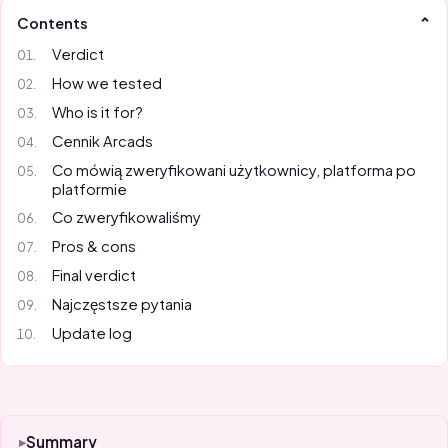
Contents
Verdict
How we tested
Who is it for?
Cennik Arcads
Co mówią zweryfikowani użytkownicy, platforma po
platformie
Co zweryfikowaliśmy
Pros & cons
Final verdict
Najczęstsze pytania
Update log
Summary