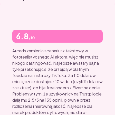
6.8
/10
Arcads zamienia scenariusz tekstowy w
fotorealistycznego AI aktora, więc nie musisz
nikogo castingować. Najlepsze awatary są na
tyle przekonujące, że przejdą w płatnym
feedzie na Insta czy TikToku. Za 110 dolarów
miesięcznie dostajesz 10 wideo (czyli 11 dolarów
za sztukę), co bije freelancera z Fiverr na cenie.
Problem w tym, że użytkownicy na Trustpilocie
dają mu 2.5/5 na 155 opinii, głównie przez
rozliczenia i nierówną jakość. Najlepsze dla
marek produktów cyfrowych, nie dla e-