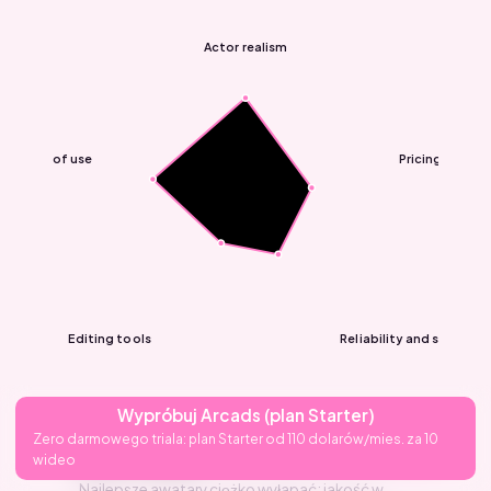
Actor realism
Ease of use
Pricing
Editing tools
Reliability and support
Wypróbuj Arcads (plan Starter)
Zero darmowego triala: plan Starter od 110 dolarów/mies. za 10
Actor realism
8/10
wideo
Najlepsze awatary ciężko wyłapać; jakość w