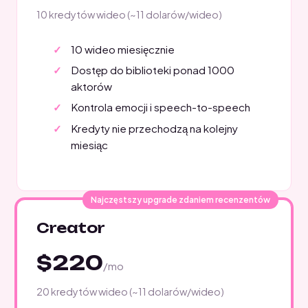
10 kredytów wideo (~11 dolarów/wideo)
10 wideo miesięcznie
Dostęp do biblioteki ponad 1000
aktorów
Kontrola emocji i speech-to-speech
Kredyty nie przechodzą na kolejny
miesiąc
Najczęstszy upgrade zdaniem recenzentów
Creator
$220
/mo
20 kredytów wideo (~11 dolarów/wideo)