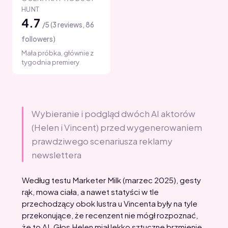
HUNT
4.7
/5 (3 reviews, 86
followers)
Mała próbka, głównie z
tygodnia premiery
Wybieranie i podgląd dwóch AI aktorów
(Helen i Vincent) przed wygenerowaniem
prawdziwego scenariusza reklamy
newslettera
Według testu Marketer Milk (marzec 2025), gesty
rąk, mowa ciała, a nawet statyści w tle
przechodzący obok lustra u Vincenta były na tyle
przekonujące, że recenzent nie mógł rozpoznać,
że to AI. Głos Helen miał lekko sztuczne brzmienie