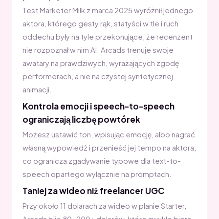
Test Marketer Milk z marca 2025 wyróżnił jednego
aktora, którego gesty rąk, statyści w tle i ruch
oddechu były na tyle przekonujące, że recenzent
nie rozpoznał w nim AI. Arcads trenuje swoje
awatary na prawdziwych, wyrażających zgodę
performerach, a nie na czystej syntetycznej
animacji.
Kontrola emocji i speech-to-speech
ograniczają liczbę powtórek
Możesz ustawić ton, wpisując emocję, albo nagrać
własną wypowiedź i przenieść jej tempo na aktora,
co ogranicza zgadywanie typowe dla text-to-
speech opartego wyłącznie na promptach.
Taniej za wideo niż freelancer UGC
Przy około 11 dolarach za wideo w planie Starter,