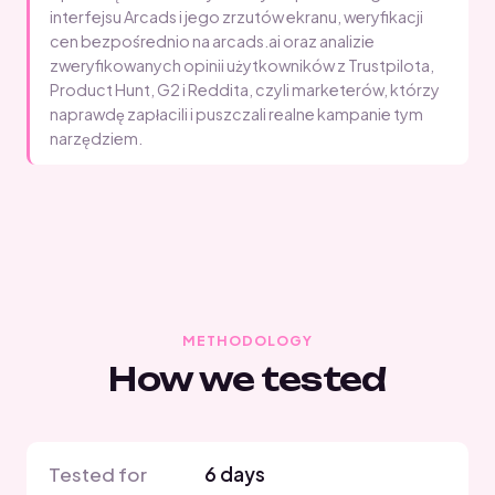
interfejsu Arcads i jego zrzutów ekranu, weryfikacji
cen bezpośrednio na arcads.ai oraz analizie
zweryfikowanych opinii użytkowników z Trustpilota,
Product Hunt, G2 i Reddita, czyli marketerów, którzy
naprawdę zapłacili i puszczali realne kampanie tym
narzędziem.
METHODOLOGY
How we tested
Tested for
6 days