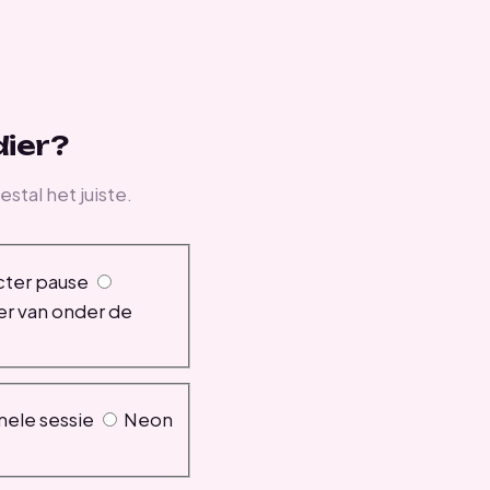
dier?
stal het juiste.
cter pause
er van onder de
mele sessie
Neon