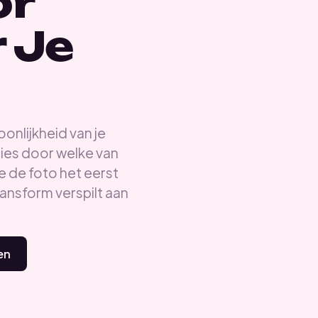
or
 Je
onlijkheid van je
ecies door welke van
je de foto het eerst
ransform verspilt aan
len