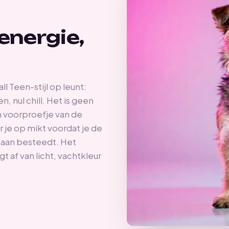
energie,
l Teen-stijl op leunt:
 nul chill. Het is geen
 voorproefje van de
r je op mikt voordat je de
 aan besteedt. Het
gt af van licht, vachtkleur