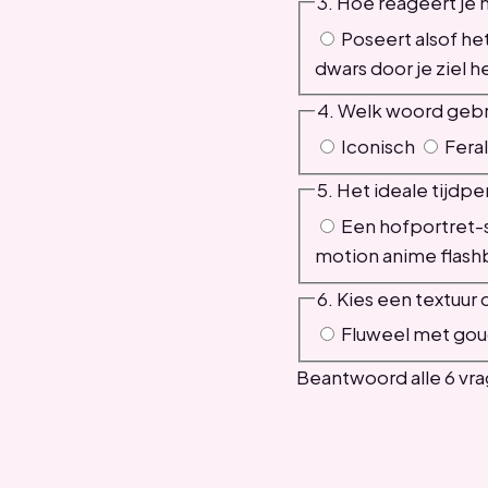
3. Hoe reageert je 
Poseert alsof het
dwars door je ziel 
4. Welk woord gebru
Iconisch
Feral
5. Het ideale tijdpe
Een hofportret-s
motion anime flash
6. Kies een textuur 
Fluweel met gou
Beantwoord alle 6 vrag