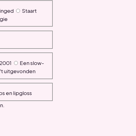
inged
Staart
gie
 2001
Een slow-
eft uitgevonden
ps en lipgloss
n.