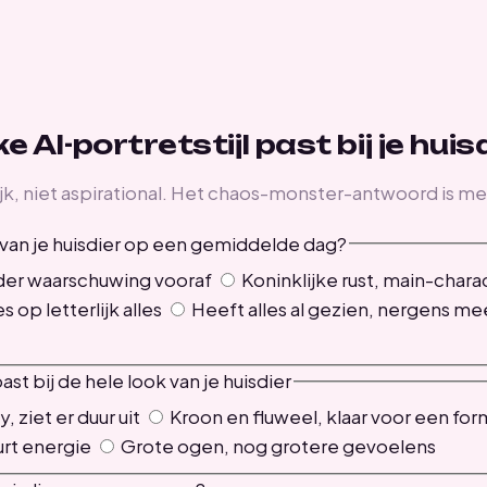
e AI-portretstijl past bij je huis
k, niet aspirational. Het chaos-monster-antwoord is mee
e van je huisdier op een gemiddelde dag?
der waarschuwing vooraf
Koninklijke rust, main-chara
 op letterlijk alles
Heeft alles al gezien, nergens me
ast bij de hele look van je huisdier
 ziet er duur uit
Kroon en fluweel, klaar voor een for
rt energie
Grote ogen, nog grotere gevoelens