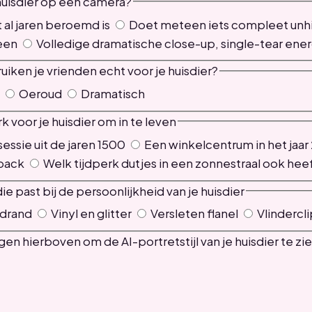
huisdier op een camera?
 al jaren beroemd is
Doet meteen iets compleet unh
heen
Volledige dramatische close-up, single-tear ener
iken je vrienden echt voor je huisdier?
Oeroud
Dramatisch
rk voor je huisdier om in te leven
essie uit de jaren 1500
Een winkelcentrum in het jaar
back
Welk tijdperk dutjes in een zonnestraal ook he
die past bij de persoonlijkheid van je huisdier
drand
Vinyl en glitter
Versleten flanel
Vlindercli
en hierboven om de AI-portretstijl van je huisdier te zie