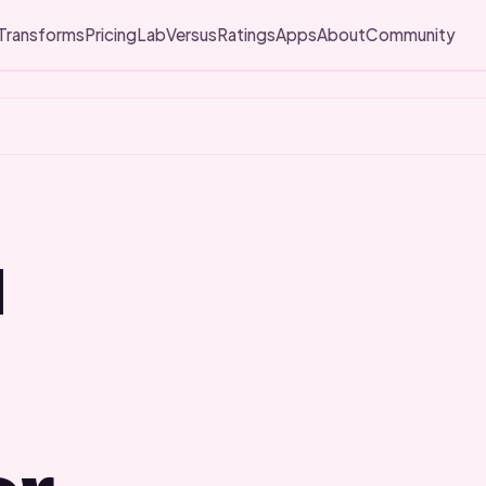
Transforms
Pricing
Lab
Versus
Ratings
Apps
About
Community
I