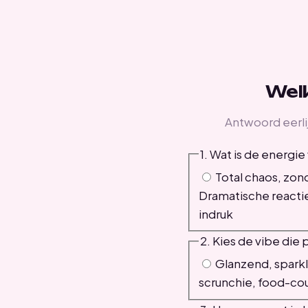
Welk
Antwoord eerlij
1. Wat is de energi
Total chaos, zon
Dramatische reacties
indruk
2. Kies de vibe die p
Glanzend, sparkly,
scrunchie, food-cou