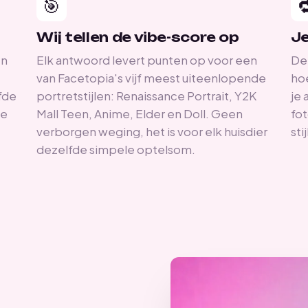
🎯

Wij tellen de vibe-score op
Je
én
Elk antwoord levert punten op voor een
De 
van Facetopia's vijf meest uiteenlopende
hoe
fde
portretstijlen: Renaissance Portrait, Y2K
je 
je
Mall Teen, Anime, Elder en Doll. Geen
fot
verborgen weging, het is voor elk huisdier
sti
dezelfde simpele optelsom.