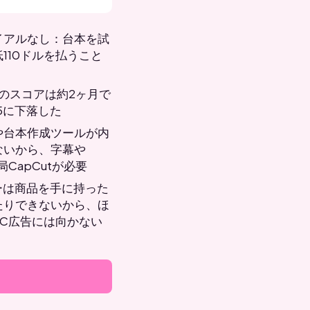
イアルなし：台本を試
110ドルを払うこと
ilotのスコアは約2ヶ月で
.5に下落した
や台本作成ツールが内
ないから、字幕や
局CapCutが必要
ーは商品を手に持った
たりできないから、ほ
EC広告には向かない