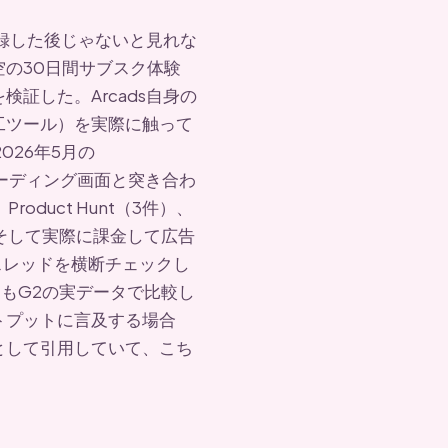
登録した後じゃないと見れな
の30日間サブスク体験
証した。Arcads自身の
工ツール）を実際に触って
2026年5月の
ボーディング画面と突き合わ
roduct Hunt（3件）、
そして実際に課金して広告
tスレッドを横断チェックし
競合ともG2の実データで比較し
トプットに言及する場合
として引用していて、こち