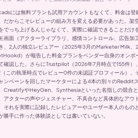
rcadsには無料プランも試用アカウントもなくて、料金は
。だからこそレビューの組み方を変える必要があった。架空
をでっち上げるんじゃなくて、実際に確認できることだけを検
モ画面（アクターライブラリ、感情コントロール、広告加
き、2人の独立レビュアー（2025年3月のMarketer Milk、
etHookd）が報告した料金プランをベンダー自身のオン
て確認した。さらにTrustpilot（2026年7月時点で155件）、P
2（この執筆時点でレビュー0件の未認証プロフィール）、
ャンペーンを回したマーケターによる4本の別々のReddi
。CreatifyやHeyGen、Synthesiaといった名指しの
。アクターの声やジェスチャー、不具合など具体的なアウ
、それを実際に記録したレビュアーやユーザー本人のもの
が勝手に作った体験談としては書いていない。