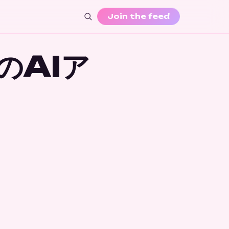
Join the feed
のAIア