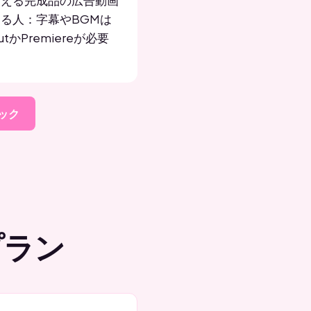
使える完成品の広告動画
る人：字幕やBGMは
utかPremiereが必要
ック
プラン