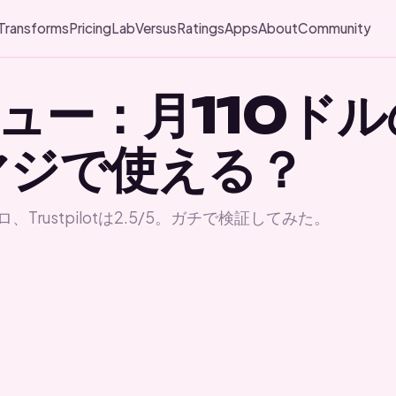
Transforms
Pricing
Lab
Versus
Ratings
Apps
About
Community
ビュー：月110ドル
マジで使える？
Trustpilotは2.5/5。ガチで検証してみた。