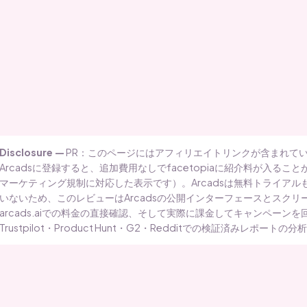
Disclosure —
PR：このページにはアフィリエイトリンクが含まれて
Arcadsに登録すると、追加費用なしでfacetopiaに紹介料が入る
マーケティング規制に対応した表示です）。Arcadsは無料トライア
いないため、このレビューはArcadsの公開インターフェースとスクリ
arcads.aiでの料金の直接確認、そして実際に課金してキャンペーン
Trustpilot・Product Hunt・G2・Redditでの検証済みレポー