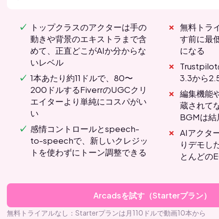
トップクラスのアクターは手の
無料トラ
動きや背景のエキストラまで含
す前に最低
めて、正直どこがAIか分からな
になる
いレベル
Trustp
1本あたり約11ドルで、80〜
3.3から2
200ドルするFiverrのUGCクリ
編集機能
エイターより単純にコスパがい
蔵されて
い
BGMは結
感情コントロールとspeech-
AIアクタ
to-speechで、新しいクレジッ
りデモし
トを使わずにトーン調整できる
とんどの
Arcadsを試す（Starterプラン）
無料トライアルなし：Starterプランは月110ドルで動画10本から