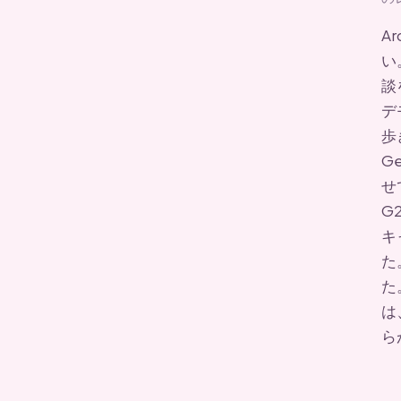
A
い
談
デ
歩
G
せ
G
キ
た
た
は
ら