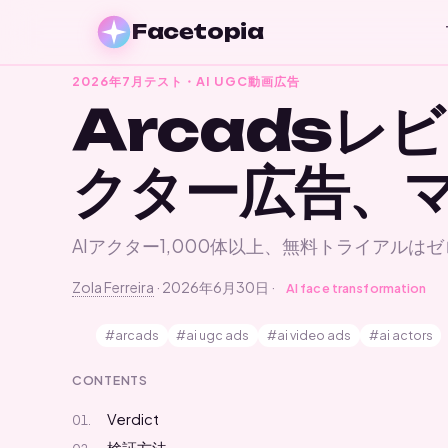
Facetopia
2026年7月テスト・AI UGC動画広告
Arcadsレ
クター広告、
AIアクター1,000体以上、無料トライアルはゼロ、
Zola Ferreira
·
2026年6月30日
·
AI face transformation
#arcads
#ai ugc ads
#ai video ads
#ai actors
CONTENTS
Verdict