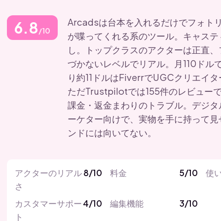
Arcadsは台本を入れるだけでフォト
6.8
/10
が喋ってくれる系のツール。キャステ
し。トップクラスのアクターは正直、
づかないレベルでリアル。月110ドルで
り約11ドルはFiverrでUGCクリエ
ただTrustpilotでは155件のレビュー
課金・返金まわりのトラブル。デジタ
ーケター向けで、実物を手に持って見
ンドには向いてない。
アクターのリアル
8/10
料金
5/10
使
さ
カスタマーサポー
4/10
編集機能
3/10
ト