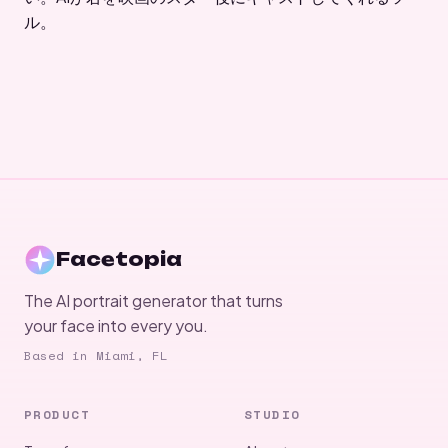
ル。
Facetopia
The AI portrait generator that turns
your face into every you.
Based in Miami, FL
PRODUCT
STUDIO