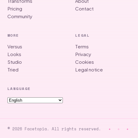
Transforms
About
Pricing
Contact
Community
MORE
LEGAL
Versus
Terms
Looks
Privacy
Studio
Cookies
Tried
Legal notice
LANGUAGE
© 2026 Facetopia. All rights reserved.
✦ ✧ ✦