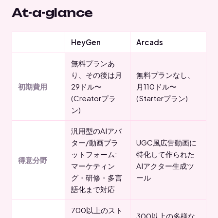
At-a-glance
HeyGen
Arcads
無料プランあ
り、その後は月
無料プランなし、
初期費用
29ドル〜
月110ドル〜
(Creatorプラ
(Starterプラン)
ン)
汎用型のAIアバ
ター/動画プラ
UGC風広告動画に
ットフォーム:
特化して作られた
得意分野
マーケティン
AIアクター生成ツ
グ・研修・多言
ール
語化まで対応
700以上のスト
300以上の多様な