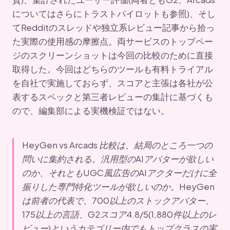
についてはさらにトラストパイロットも参照)、そし
てRedditのスレッドや独立系レビュー記事から拾っ
た実際の使用感の摩擦点。両サービスのトップペー
ジのスクリーンショットは今回の比較のために直接
取得した。今回はどちらのツールも有料トライアル
を自社で実施しておらず、スコアと主張は各社が公
表するスペックと第三者レビューの集計に基づくも
ので、編集部による実機検証ではない。
HeyGen vs Arcads 比較は、結局のところ一つの
問いに集約される。汎用型のAIアバターが欲しい
のか、それともUGC風広告のAIアクターだけに全
振りした専門特化ツールが欲しいのか。HeyGen
は前者の代表で、700以上のストックアバター、
175以上の言語、G2スコア4.8/5(1,880件以上のレ
ビュー)というカテゴリー内でもトップクラスの実