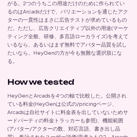
がる。2つのうちこの用途だけのために作られてい
るのはArcadsだけで、バリエーションを通じたアク
ターの一貫性はまさに広告テストが求めているもの
だ。ただし、広告クリエイティブ以外の用途(マーケ
ティング全般、研修、多言語ローカライズ)を考えて
いるなら、あるいはまず無料でアバター品質を試し
たいなら、HeyGenの方が今も無難な選択肢にな
る。
How we tested
HeyGenとArcadsを4つの軸で比較した。公開され
ている料金(HeyGenは公式の/pricingページ、
Arcadsは自社サイトに料金表を出していないためサ
ードパーティの料金トラッカーも参照)、機能範囲
(アバター/アクターの数、対応言語、書き出し品
質)、集計されたユーザー評価(両者ともG2、Arcads