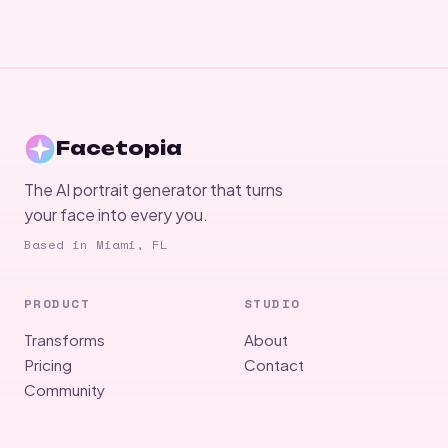
Facetopia
The AI portrait generator that turns
your face into every you.
Based in Miami, FL
PRODUCT
STUDIO
Transforms
About
Pricing
Contact
Community