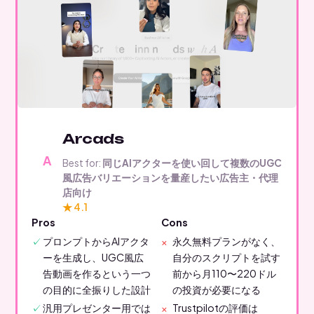
Arcads
Best for:
同じAIアクターを使い回して複数のUGC
風広告バリエーションを量産したい広告主・代理
店向け
★ 4.1
Pros
Cons
プロンプトからAIアクタ
永久無料プランがなく、
ーを生成し、UGC風広
自分のスクリプトを試す
告動画を作るという一つ
前から月110〜220ドル
の目的に全振りした設計
の投資が必要になる
汎用プレゼンター用では
Trustpilotの評価は