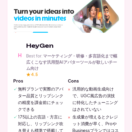
HeyGen
Best for:
マーケティング・研修・多言語化まで幅
広くこなす汎用型AIアバターツールが欲しいチー
ム向け
★ 4.5
Pros
Cons
無料プランで実際のアバ
汎用的な動画生成向け
ター品質とリップシンク
で、UGC風広告の演技
の精度を課金前にチェッ
に特化したチューニング
クできる
はされていない
175以上の言語・方言に
生成量が増えるとクレジ
対応し、リップシンク吹
ット消費が早く、Proや
き替えも標準で搭載して
Businessプランではコス