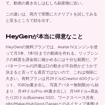
て、動画の書き出しはむしろ副産物に近い。
この違いは、両方で実際にスクリプトを試してみる
と至るところで顔を出す。
HeyGenが本当に得意なこと
HeyGenの無料プランでは、Avatar IVエンジンを使
って月3本、1本1分までの動画を作れる。リップシン
クの精度を課金前に確かめるには十分な範囲だ。ア
バターツールの評価は口の動きが不自然かどうかで
決まると言っても過言ではないので、これは地味に
大きい。有料プランは月29ドル(Creator:600クレジ
ット、1080p書き出し、写真アバター無制限)から始
まり、月49ドル(Pro:4K書き出し)、月149ドル+席あ
たり20ドル(Business:SSO、ワークスペース共有、
n8n/Make/HubSpot/Zapierとのネイティブ連携)ま