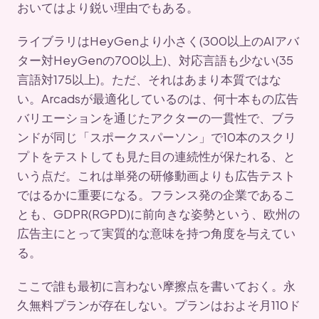
おいてはより鋭い理由でもある。
ライブラリはHeyGenより小さく(300以上のAIアバ
ター対HeyGenの700以上)、対応言語も少ない(35
言語対175以上)。ただ、それはあまり本質ではな
い。Arcadsが最適化しているのは、何十本もの広告
バリエーションを通じたアクターの一貫性で、ブラ
ンドが同じ「スポークスパーソン」で10本のスクリ
プトをテストしても見た目の連続性が保たれる、と
いう点だ。これは単発の研修動画よりも広告テスト
ではるかに重要になる。フランス発の企業であるこ
とも、GDPR(RGPD)に前向きな姿勢という、欧州の
広告主にとって実質的な意味を持つ角度を与えてい
る。
ここで誰も最初に言わない摩擦点を書いておく。永
久無料プランが存在しない。プランはおよそ月110ド