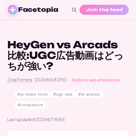
Facetopia
Join the feed
HeyGen vs Arcads
比較:UGC広告動画はどっ
ちが強い?
Zola Ferreira
·
2026年6月29日
·
AI photo app alternatives
#ai-video-tools
#ugc-ads
#ai-avatars
#comparison
Last updated
2026年7月4日