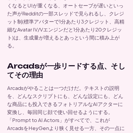
くなるとUIが重くなる、オートセーブが遅いといっ
た声がRedditの一部スレッドで見られるし、クレジ
ット制(標準アバターで1分あたり3クレジット、高精
細なAvatar IV/Vエンジンだと1分あたり20クレジッ
ト)は、生成量が増えるとあっという間に積み上が
る。
Arcadsが一歩リードする点、そし
てその理由
Arcadsがやることは一つだけだ。テキストの説明
を、どんなスクリプトにも、どんな設定にも、どん
な商品にも投入できるフォトリアルなAIアクターに
変換し、毎回同じ顔で使い回せるようにする。
「Prompt to AI Actors」がすべてで、これが
ArcadsをHeyGenより狭く見せる一方、その一点に