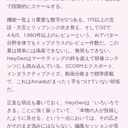
で段階的にスケールする。
機能一覧より重要な数字が2つある。175以上の言
語・方言とリップシンク吹き替え、そしてG2で
4.8/5、1,880件以上のレビューという、AIアバター
分野全体でもトップクラスのレビュー件数だ。この
量は簡単には偽装できないし、無視もできない。
HeyGenはマーケティングの枠を超えて研修コンテ
ンツにも踏み込んでいる。SCORMエクスポート、
インタラクティブクイズ、動画分岐まで標準搭載
で、これはArcadsがまったく手をつけていない領域
だ。
正直な弱点も書いておく。HeyGenは「いろいろで
きる」ことに強く振っていて、「本物の人が投稿し
たように見せる」という一点においては、その広さ
がそのまま強みにはならない。編集セッションが長