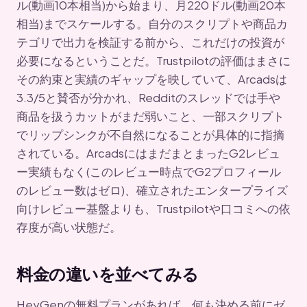
ル(動画10本相当)から始まり、月220ドル(動画20本
相当)までスケールする。自分のスクリプトや商品カ
テゴリで出力を検証する前から、これだけの投資が
必要になるということだ。Trustpilotの評価はまさに
その約束と実績のギャップを映していて、Arcadsは
3.3/5と賛否が分かれ、Redditのスレッドでは手や
商品を扱うカットがまだ弱いこと、一部スクリプト
でリップシンクが不自然になることが具体的に指摘
されている。ArcadsにはまだまとまったG2レビュ
ー実績もなく(このレビュー時点でG2プロフィール
のレビュー数はゼロ)、確立されたエンタープライズ
向けレビュー基盤よりも、Trustpilotや口コミへの依
存度が高い状態だ。
料金の違いを並べてみる
HeyGenの無料プランがあれば、何も決める前にゼ