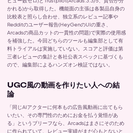
ビュー数ゼロ)とTrustpilot(Arcads:3.3/5、賛否が分
かれる)から取得した。機能面の主張は各製品自身の
比較表と照らし合わせ、独立系のレビュー記事や
Redditのユーザー報告(HeyGenのUIの重さ、
Arcadsの商品カットの一貫性の問題)で実際の使用感
を補強した。今回どちらのツールも編集部として有
料トライアルは実施していない。スコアと評価は第
三者レビューの集計と各社公表スペックに基づくも
ので、編集部によるハンズオン検証ではない。
UGC風の動画を作りたい人への結
論
「同じAIアクターに何本もの広告風動画に出てもら
いたい、その専門性のためにお金を払う覚悟があ
る」というブリーフなら、Arcadsはまさにそのため
に作られていて、レビュー実績がまだ心もとないと