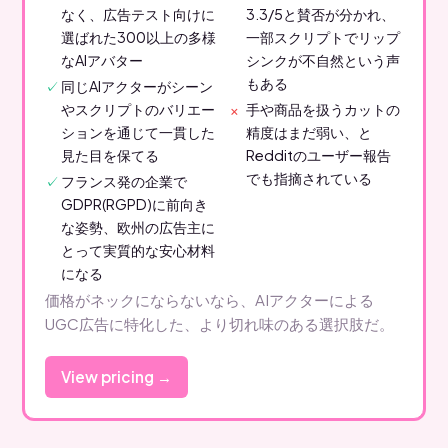
なく、広告テスト向けに
3.3/5と賛否が分かれ、
選ばれた300以上の多様
一部スクリプトでリップ
なAIアバター
シンクが不自然という声
もある
同じAIアクターがシーン
やスクリプトのバリエー
手や商品を扱うカットの
ションを通じて一貫した
精度はまだ弱い、と
見た目を保てる
Redditのユーザー報告
でも指摘されている
フランス発の企業で
GDPR(RGPD)に前向き
な姿勢、欧州の広告主に
とって実質的な安心材料
になる
価格がネックにならないなら、AIアクターによる
UGC広告に特化した、より切れ味のある選択肢だ。
View pricing →