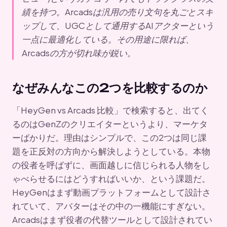
績を持つ。Arcadsは汎用の売り文句を丸ごとスキ
ップして、UGCとして通用するAIアクターという
一点に最適化している。その用途に限れば、
Arcadsの方が切れ味が鋭い。
なぜみんなこの2つを比較するのか
「HeyGen vs Arcads 比較」で検索すると、出てく
るのはGenZのクリエイターというより、マーケタ
ーばかりだ。理由はシンプルで、この2つは同じ課
題を正反対の方向から解決しようとしている。本物
の役者を呼ばずに、画面越しに信じられる人物をし
ゃべらせるにはどうすればいいか、という課題だ。
HeyGenはまず動画プラットフォームとして設計さ
れていて、アバターはその中の一機能にすぎない。
Arcadsはまず役者の代替ツールとして設計されてい