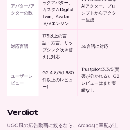
ックアバター、
アバター/ア
AIアクター、プロ
カスタムDigital
クターの数
ンプトからアクタ
Twin、Avatar
ー生成
IV/Vエンジン
175以上の言
語・方言、リッ
対応言語
35言語に対応
プシンク吹き替
えに対応
Trustpilot:3.3/5(賛
G2:4.8/5(1,880
ユーザーレ
否が分かれる)、G2
件以上のレビュ
ビュー
レビューはまだ実
ー)
績なし
Verdict
UGC風の広告動画に絞るなら、Arcadsに軍配が上