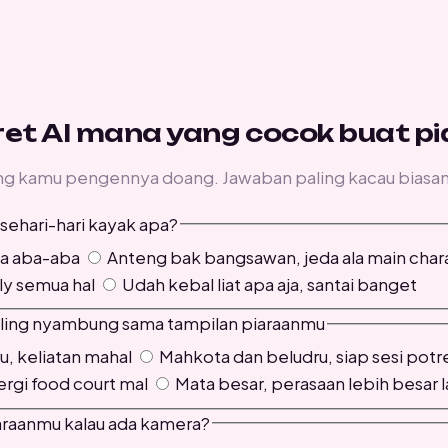
ret AI mana yang cocok buat p
yang kamu pengennya doang. Jawaban paling kacau biasan
 sehari-hari kayak apa?
pa aba-aba
Anteng bak bangsawan, jeda ala main char
lly semua hal
Udah kebal liat apa aja, santai banget
 paling nyambung sama tampilan piaraanmu
u, keliatan mahal
Mahkota dan beludru, siap sesi potr
rgi food court mal
Mata besar, perasaan lebih besar l
iaraanmu kalau ada kamera?