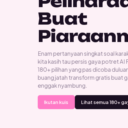
Pelihara
Buat
Piaraan
Enam pertanyaan singkat soal kara
kita kasih tau persis gaya potret A
180+ pilihan yang pas dicoba dulu
buang jatah transform gratis buat 
enggak nyambung.
Ikutan kuis
Lihat semua 180+ ga