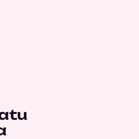
atu
a