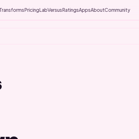
Transforms
Pricing
Lab
Versus
Ratings
Apps
About
Community
s