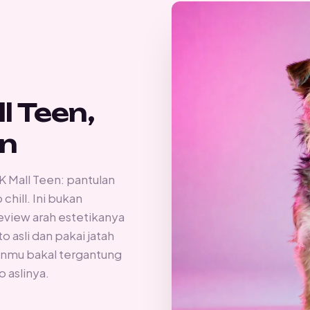
l Teen,
n
K Mall Teen: pantulan
hill. Ini bukan
review arah estetikanya
 asli dan pakai jatah
raanmu bakal tergantung
 aslinya.