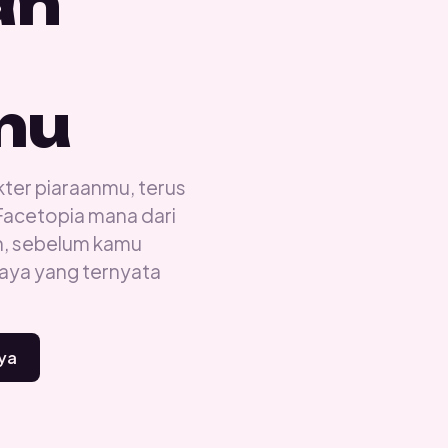
an
mu
kter piaraanmu, terus
I Facetopia mana dari
an, sebelum kamu
gaya yang ternyata
ya