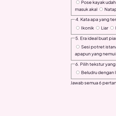
Pose kayak udah
masuk akal
Natap
4. Kata apa yang t
Ikonik
Liar
5. Era ideal buat p
Sesi potret ista
apapun yang nemuin 
6. Pilih tekstur ya
Beludru dengan l
Jawab semua 6 pertany