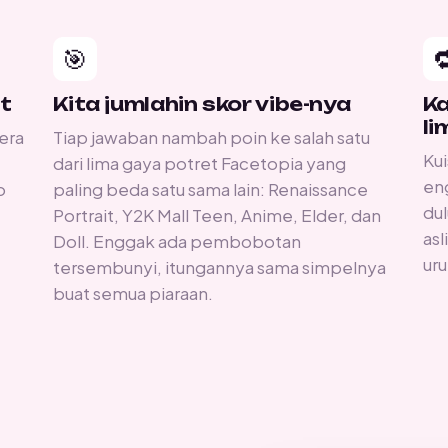
🎯

t
Kita jumlahin skor vibe-nya
Ka
li
 era
Tiap jawaban nambah poin ke salah satu
Kui
dari lima gaya potret Facetopia yang
en
o
paling beda satu sama lain: Renaissance
dul
Portrait, Y2K Mall Teen, Anime, Elder, dan
asl
Doll. Enggak ada pembobotan
uru
tersembunyi, itungannya sama simpelnya
buat semua piaraan.