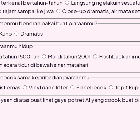
 terkenal bertahun-tahun
Langsung ngelakuin sesuat
 tajam sampai ke jiwa
Close-up dramatis, air mata se
emenmu beneran pakai buat piaraanmu?
Kuno
Dramatis
iaraanmu hidup
na tahun 1500-an
Mal di tahun 2001
Flashback anime
acara tidur di bawah sinar matahari
ng cocok sama kepribadian piaraanmu
ist emas
Vinyl dan glitter
Flanel lecek
Jepit kupu
aan di atas buat lihat gaya potret AI yang cocok buat p