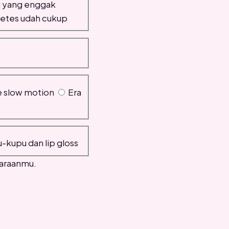
u yang enggak
tetes udah cukup
 slow motion
Era
-kupu dan lip gloss
iaraanmu.