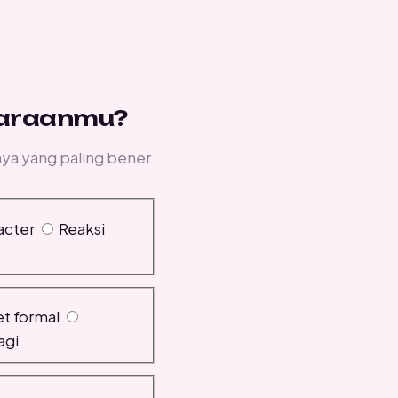
iaraanmu?
ya yang paling bener.
acter
Reaksi
et formal
agi