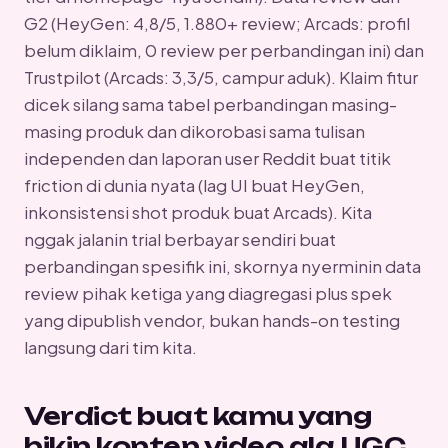
G2 (HeyGen: 4,8/5, 1.880+ review; Arcads: profil
belum diklaim, 0 review per perbandingan ini) dan
Trustpilot (Arcads: 3,3/5, campur aduk). Klaim fitur
dicek silang sama tabel perbandingan masing-
masing produk dan dikorobasi sama tulisan
independen dan laporan user Reddit buat titik
friction di dunia nyata (lag UI buat HeyGen,
inkonsistensi shot produk buat Arcads). Kita
nggak jalanin trial berbayar sendiri buat
perbandingan spesifik ini, skornya nyerminin data
review pihak ketiga yang diagregasi plus spek
yang dipublish vendor, bukan hands-on testing
langsung dari tim kita.
Verdict buat kamu yang
bikin konten video ala UGC