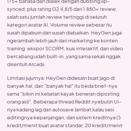
175+ bahasa dan dialek dengan dubbing lip-
synced, plus rating G2 4,8/5 dari 1.880+ review,
salah satu jumlah review tertinggi di seluruh
kategori avatar AI. Volume review sebesar itu
susah dipalsuin dan susah diabaikan. HeyGen juga
ngerambah lebih jauh dari marketing ke konten
training: ekspor SCORM, kuis interaktif, dan video
bercabang udah built-in, yang sama sekali nggak
disentuh Arcads.
Limitasi jujurnya: HeyGen didesain buat jago di
banyak hal, dan "banyak hal" itu beda brief-nya
sama "bikin ini keliatan kayak beneran diposting
orang asli". Beberapa thread Reddit nyebutin UI-
nya kadang lag dan autosave lambat kalau sesi
editingnya kepanjangan, dan sistem kreditnya (3
kredit/menit buat avatar standar, 20 kredit/menit