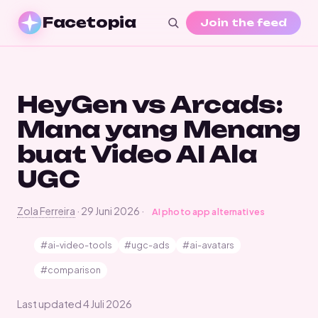
Facetopia
Join the feed
HeyGen vs Arcads:
Mana yang Menang
buat Video AI Ala
UGC
Zola Ferreira
·
29 Juni 2026
·
AI photo app alternatives
#ai-video-tools
#ugc-ads
#ai-avatars
#comparison
Last updated
4 Juli 2026