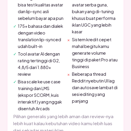
bisa test kualitas avatar
avatar serba guna,
dan lip-sync asli
bukan yang di-tuning
sebelum bayar apa pun
khusus buat performa
iklan UGC yang lebih
175+ bahasa dan dialek
kasar
dengan video
translation lip-synced
Sistem kredit cepet
udah built-in
mahal begitu kamu
generate volume
Tool avatar AI dengan
tinggi di paket Pro atau
rating tertinggi di G2,
Business
4,8/5 dari 1.880+
review
Beberapa thread
Reddit nyebutin UI lag
Bisa scale ke use case
dan autosave lambat di
training dan LMS
sesi editing yang
(ekspor SCORM, kuis
panjang
interaktif) yang nggak
disentuh Arcads
Pilihan generalis yang lebih aman dan review-nya
lebih kuat kalau kebutuhan video kamu lebih luas
dari sekadar materi iklan.