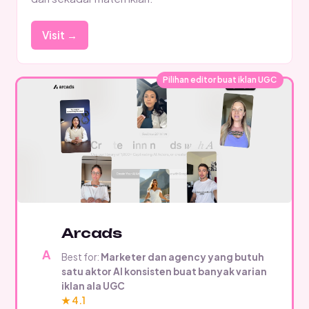
Visit →
Pilihan editor buat iklan UGC
Arcads
Best for:
Marketer dan agency yang butuh
satu aktor AI konsisten buat banyak varian
iklan ala UGC
★ 4.1