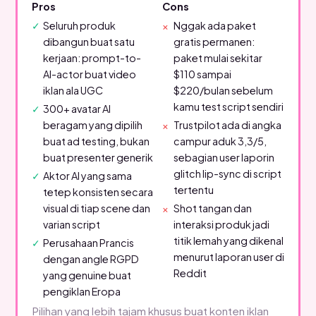
Pros
Cons
Seluruh produk
Nggak ada paket
dibangun buat satu
gratis permanen:
kerjaan: prompt-to-
paket mulai sekitar
AI-actor buat video
$110 sampai
iklan ala UGC
$220/bulan sebelum
kamu test script sendiri
300+ avatar AI
beragam yang dipilih
Trustpilot ada di angka
buat ad testing, bukan
campur aduk 3,3/5,
buat presenter generik
sebagian user laporin
glitch lip-sync di script
Aktor AI yang sama
tertentu
tetep konsisten secara
visual di tiap scene dan
Shot tangan dan
varian script
interaksi produk jadi
titik lemah yang dikenal
Perusahaan Prancis
menurut laporan user di
dengan angle RGPD
Reddit
yang genuine buat
pengiklan Eropa
Pilihan yang lebih tajam khusus buat konten iklan