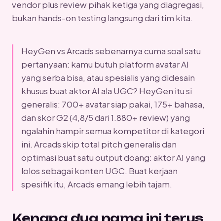
vendor plus review pihak ketiga yang diagregasi,
bukan hands-on testing langsung dari tim kita.
HeyGen vs Arcads sebenarnya cuma soal satu
pertanyaan: kamu butuh platform avatar AI
yang serba bisa, atau spesialis yang didesain
khusus buat aktor AI ala UGC? HeyGen itu si
generalis: 700+ avatar siap pakai, 175+ bahasa,
dan skor G2 (4,8/5 dari 1.880+ review) yang
ngalahin hampir semua kompetitor di kategori
ini. Arcads skip total pitch generalis dan
optimasi buat satu output doang: aktor AI yang
lolos sebagai konten UGC. Buat kerjaan
spesifik itu, Arcads emang lebih tajam.
Kenapa dua nama ini terus