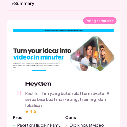
Summary
Paling serba bisa
HeyGen
Best for:
Tim yang butuh platform avatar AI
serba bisa buat marketing, training, dan
lokalisasi
★ 4.5
Pros
Cons
Paket gratis bikin kamu
Dibikin buat video