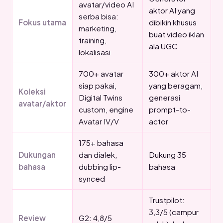
avatar/video AI
aktor AI yang
serba bisa:
Fokus utama
dibikin khusus
marketing,
buat video iklan
training,
ala UGC
lokalisasi
700+ avatar
300+ aktor AI
siap pakai,
yang beragam,
Koleksi
Digital Twins
generasi
avatar/aktor
custom, engine
prompt-to-
Avatar IV/V
actor
175+ bahasa
Dukungan
dan dialek,
Dukung 35
bahasa
dubbing lip-
bahasa
synced
Trustpilot:
3,3/5 (campur
Review
G2: 4,8/5