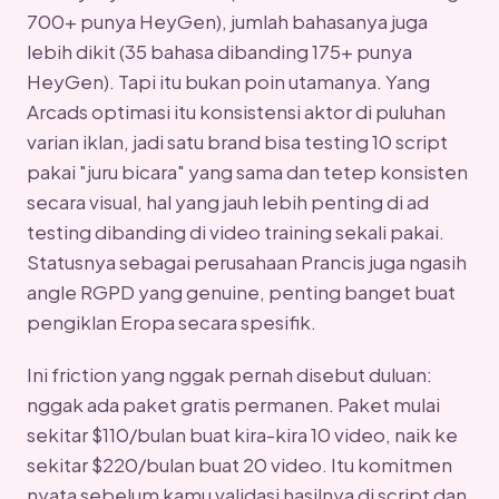
700+ punya HeyGen), jumlah bahasanya juga
lebih dikit (35 bahasa dibanding 175+ punya
HeyGen). Tapi itu bukan poin utamanya. Yang
Arcads optimasi itu konsistensi aktor di puluhan
varian iklan, jadi satu brand bisa testing 10 script
pakai "juru bicara" yang sama dan tetep konsisten
secara visual, hal yang jauh lebih penting di ad
testing dibanding di video training sekali pakai.
Statusnya sebagai perusahaan Prancis juga ngasih
angle RGPD yang genuine, penting banget buat
pengiklan Eropa secara spesifik.
Ini friction yang nggak pernah disebut duluan:
nggak ada paket gratis permanen. Paket mulai
sekitar $110/bulan buat kira-kira 10 video, naik ke
sekitar $220/bulan buat 20 video. Itu komitmen
nyata sebelum kamu validasi hasilnya di script dan