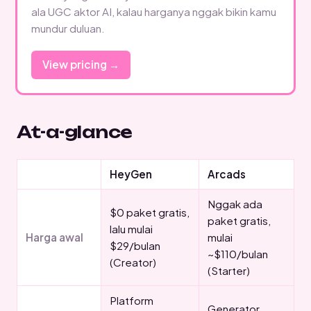
ala UGC aktor AI, kalau harganya nggak bikin kamu
mundur duluan.
View pricing →
At-a-glance
HeyGen
Arcads
Nggak ada
$0 paket gratis,
paket gratis,
lalu mulai
Harga awal
mulai
$29/bulan
~$110/bulan
(Creator)
(Starter)
Platform
Generator