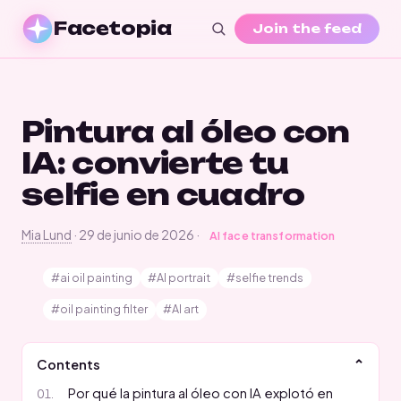
Facetopia
Join the feed
Pintura al óleo con
IA: convierte tu
selfie en cuadro
Mia Lund
·
29 de junio de 2026
·
AI face transformation
#ai oil painting
#AI portrait
#selfie trends
#oil painting filter
#AI art
Contents
Por qué la pintura al óleo con IA explotó en