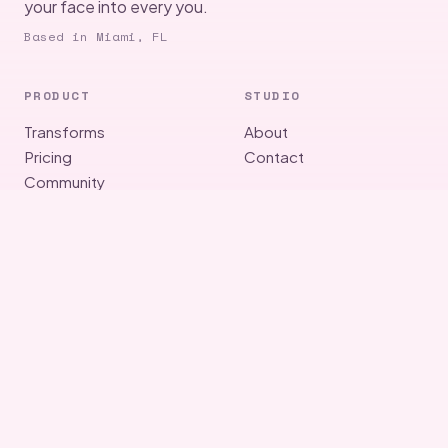
your face into every you.
Based in Miami, FL
PRODUCT
STUDIO
Transforms
About
Pricing
Contact
Community
MORE
LEGAL
Versus
Terms
Looks
Privacy
Studio
Cookies
Tried
Legal notice
LANGUAGE