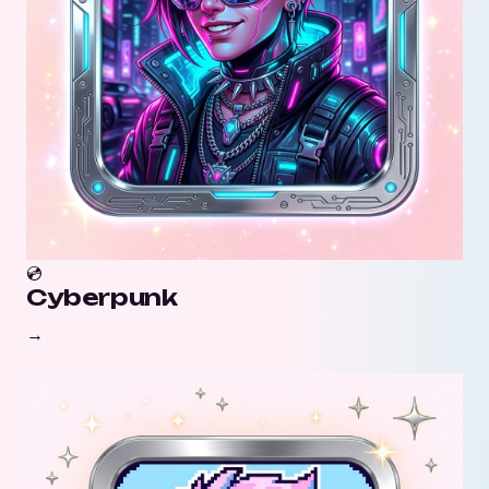
💿
Cyberpunk
→