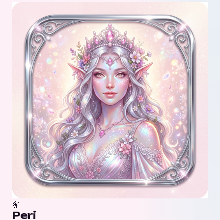
🧚
Peri