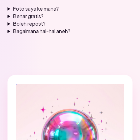
Foto saya ke mana?
Benar gratis?
Boleh repost?
Bagaimana hal-hal aneh?