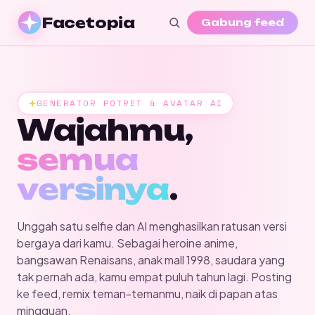
Facetopia
Gabung feed
GENERATOR POTRET & AVATAR AI
Wajahmu,
semua
versinya
.
Unggah satu selfie dan AI menghasilkan ratusan versi
bergaya dari kamu. Sebagai heroine anime,
bangsawan Renaisans, anak mall 1998, saudara yang
tak pernah ada, kamu empat puluh tahun lagi. Posting
ke feed, remix teman-temanmu, naik di papan atas
mingguan.