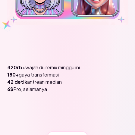
420rb+
wajah di-remix minggu ini
180+
gaya transformasi
42 detik
antrean median
6$
Pro, selamanya