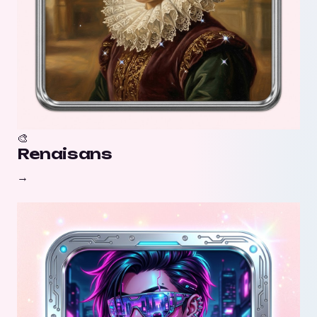
🎨
Renaisans
→