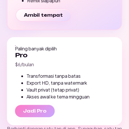
Remix siapapun
Ambil tempat
Paling banyak dipilih
Pro
$6
/bulan
Transformasi tanpa batas
Export HD, tanpa watermark
Vault privat (tetap privat)
Akses awal ke tema mingguan
Jadi Pro
Berhenti dengan satu tap di app. Sungguhan, satu tap