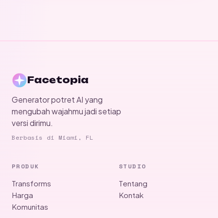
Facetopia
Generator potret AI yang
mengubah wajahmu jadi setiap
versi dirimu.
Berbasis di Miami, FL
PRODUK
STUDIO
Transforms
Tentang
Harga
Kontak
Komunitas