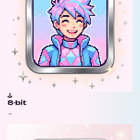
🕹️
8-bit
→