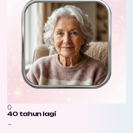
🪞
40 tahun lagi
→