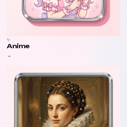
✨
Anime
→